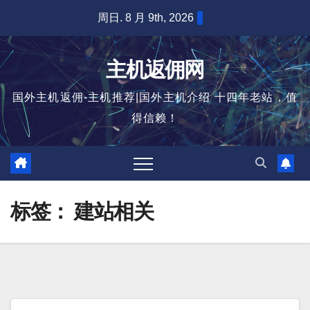
跳
周日. 8 月 9th, 2026
至
内
主机返佣网
容
国外主机返佣-主机推荐|国外主机介绍 十四年老站，值
得信赖！
标签：
建站相关