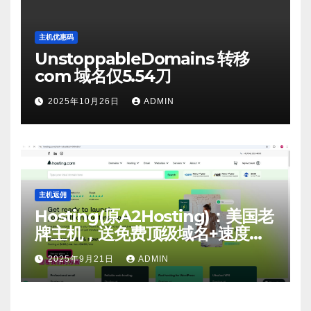
主机优惠码
UnstoppableDomains 转移
com 域名仅5.54刀
2025年10月26日
ADMIN
主机返佣
Hosting(原A2Hosting)：美国老
牌主机，送免费顶级域名+速度
快，免费送！
2025年9月21日
ADMIN