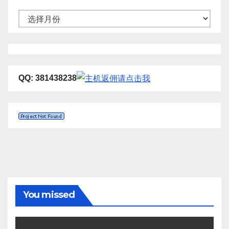
归
档
QQ: 381438238
You missed