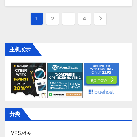
文
1
2
…
4
章
导
主机展示
航
分类
VPS相关