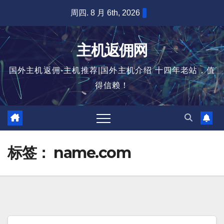
跳
周四. 8 月 6th, 2026
至
内
主机返佣网
容
国外主机返佣-主机推荐|国外主机介绍 十四年老站，值
得信赖！
标签：
name.com