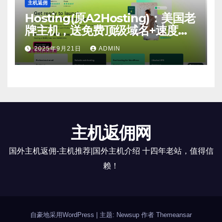
主机返佣
Hosting(原A2Hosting)：美国老
牌主机，送免费顶级域名+速度
快，免费送！
2025年9月21日
ADMIN
主机返佣网
国外主机返佣-主机推荐|国外主机介绍 十四年老站，值得信
赖！
自豪地采用WordPress
|
主题: Newsup 作者
Themeansar