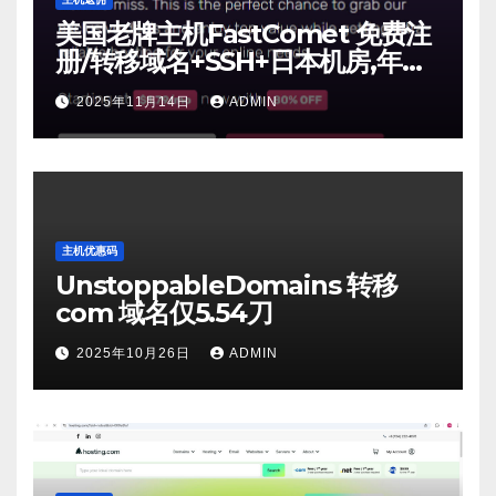
美国老牌主机FastComet 免费注
册/转移域名+SSH+日本机房,年付
仅10元【2025年11月】
2025年11月14日
ADMIN
主机优惠码
UnstoppableDomains 转移
com 域名仅5.54刀
2025年10月26日
ADMIN