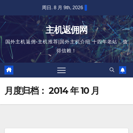
跳
周日. 8 月 9th, 2026
至
内
主机返佣网
容
国外主机返佣-主机推荐|国外主机介绍 十四年老站，值
得信赖！
月度归档：
2014 年 10 月