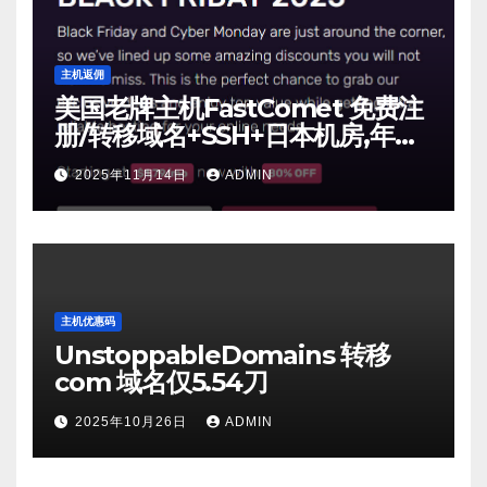
主机返佣
美国老牌主机FastComet 免费注
册/转移域名+SSH+日本机房,年付
仅10元【2025年11月】
2025年11月14日
ADMIN
主机优惠码
UnstoppableDomains 转移
com 域名仅5.54刀
2025年10月26日
ADMIN