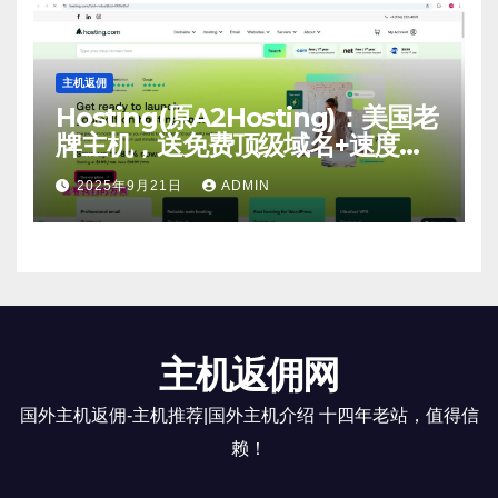
主机返佣
Hosting(原A2Hosting)：美国老
牌主机，送免费顶级域名+速度
快，免费送！
2025年9月21日
ADMIN
主机返佣网
国外主机返佣-主机推荐|国外主机介绍 十四年老站，值得信
赖！