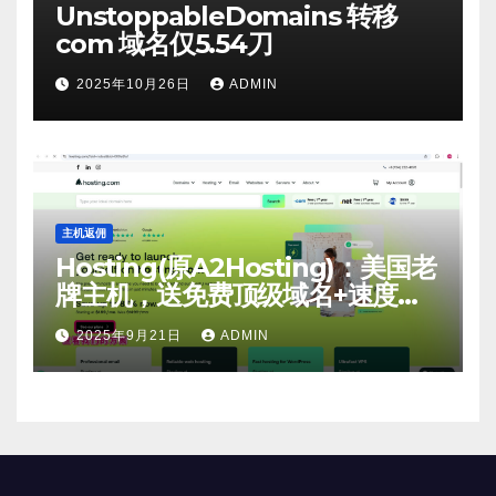
UnstoppableDomains 转移
com 域名仅5.54刀
2025年10月26日
ADMIN
主机返佣
Hosting(原A2Hosting)：美国老
牌主机，送免费顶级域名+速度
快，免费送！
2025年9月21日
ADMIN