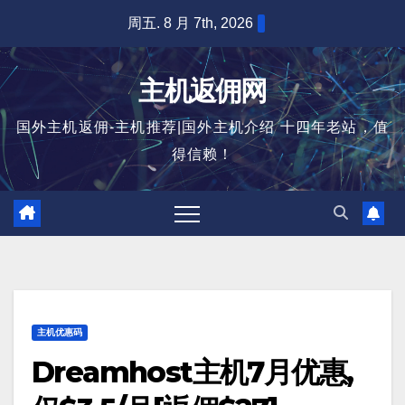
跳
周五. 8 月 7th, 2026
至
内
主机返佣网
容
国外主机返佣-主机推荐|国外主机介绍 十四年老站，值
得信赖！
主机优惠码
Dreamhost主机7月优惠,